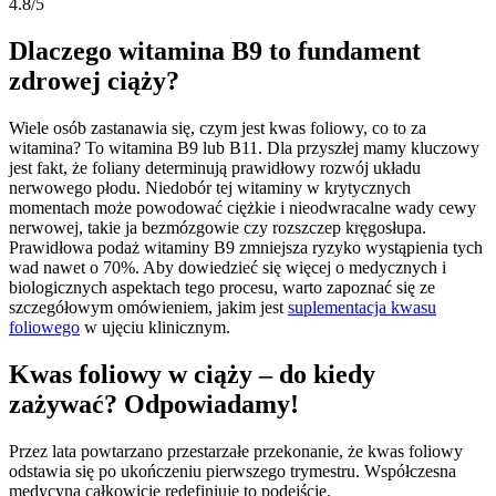
4.8/5
Dlaczego witamina B9 to fundament
zdrowej ciąży?
Wiele osób zastanawia się, czym jest kwas foliowy, co to za
witamina? To witamina B9 lub B11. Dla przyszłej mamy kluczowy
jest fakt, że foliany determinują prawidłowy rozwój układu
nerwowego płodu. Niedobór tej witaminy w krytycznych
momentach może powodować ciężkie i nieodwracalne wady cewy
nerwowej, takie ja bezmózgowie czy rozszczep kręgosłupa.
Prawidłowa podaż witaminy B9 zmniejsza ryzyko wystąpienia tych
wad nawet o 70%. Aby dowiedzieć się więcej o medycznych i
biologicznych aspektach tego procesu, warto zapoznać się ze
szczegółowym omówieniem, jakim jest
suplementacja kwasu
foliowego
w ujęciu klinicznym.
Kwas foliowy w ciąży – do kiedy
zażywać? Odpowiadamy!
Przez lata powtarzano przestarzałe przekonanie, że kwas foliowy
odstawia się po ukończeniu pierwszego trymestru. Współczesna
medycyna całkowicie redefiniuje to podejście.