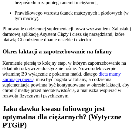
bezpośrednio zapobiega anemii u ciężarnej,
Prawidłowego wzrostu tkanek matczynych i płodowych (w
tym macicy).
Pilnowanie codziennej suplementacji bywa wyzwaniem. Zainstaluj
darmową aplikację Asystent Ciąży i ciesz się narzędziami, które
ułatwią Ci codzienne dbanie o siebie i dziecko!
Okres laktacji a zapotrzebowanie na foliany
Karmienie piersią to kolejny etap, w którym zapotrzebowanie na
składniki odżywcze drastycznie rośnie. Noworodek czerpie
witaminę B9 wyłącznie z pokarmu matki, dlatego
dieta mamy
karmiącej piersią
musi być bogata w foliany, a codzienna
suplementacja powinna być kontynuowana w okresie laktacji, aby
chronić matkę przed niedokrwistością, a maluszka wspierać w
rozwoju fizycznym i psychicznym.
Jaka dawka kwasu foliowego jest
optymalna dla ciężarnych? (Wytyczne
PTGiP)