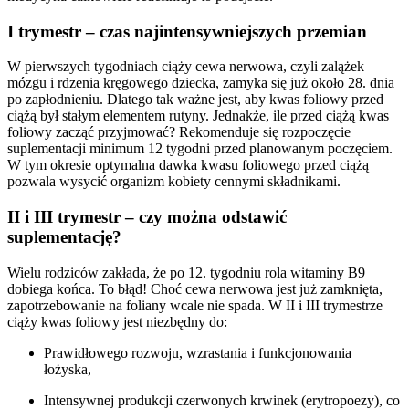
I trymestr – czas najintensywniejszych przemian
W pierwszych tygodniach ciąży cewa nerwowa, czyli zalążek
mózgu i rdzenia kręgowego dziecka, zamyka się już około 28. dnia
po zapłodnieniu. Dlatego tak ważne jest, aby kwas foliowy przed
ciążą był stałym elementem rutyny. Jednakże, ile przed ciążą kwas
foliowy zacząć przyjmować? Rekomenduje się rozpoczęcie
suplementacji minimum 12 tygodni przed planowanym poczęciem.
W tym okresie optymalna dawka kwasu foliowego przed ciążą
pozwala wysycić organizm kobiety cennymi składnikami.
II i III trymestr – czy można odstawić
suplementację?
Wielu rodziców zakłada, że po 12. tygodniu rola witaminy B9
dobiega końca. To błąd! Choć cewa nerwowa jest już zamknięta,
zapotrzebowanie na foliany wcale nie spada. W II i III trymestrze
ciąży kwas foliowy jest niezbędny do:
Prawidłowego rozwoju, wzrastania i funkcjonowania
łożyska,
Intensywnej produkcji czerwonych krwinek (erytropoezy), co