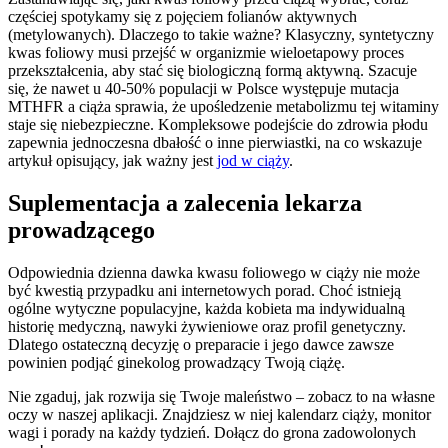
częściej spotykamy się z pojęciem folianów aktywnych
(metylowanych). Dlaczego to takie ważne? Klasyczny, syntetyczny
kwas foliowy musi przejść w organizmie wieloetapowy proces
przekształcenia, aby stać się biologiczną formą aktywną. Szacuje
się, że nawet u 40-50% populacji w Polsce występuje mutacja
MTHFR a ciąża sprawia, że upośledzenie metabolizmu tej witaminy
staje się niebezpieczne. Kompleksowe podejście do zdrowia płodu
zapewnia jednoczesna dbałość o inne pierwiastki, na co wskazuje
artykuł opisujący, jak ważny jest
jod w ciąży
.
Suplementacja a zalecenia lekarza
prowadzącego
Odpowiednia dzienna dawka kwasu foliowego w ciąży nie może
być kwestią przypadku ani internetowych porad. Choć istnieją
ogólne wytyczne populacyjne, każda kobieta ma indywidualną
historię medyczną, nawyki żywieniowe oraz profil genetyczny.
Dlatego ostateczną decyzję o preparacie i jego dawce zawsze
powinien podjąć ginekolog prowadzący Twoją ciążę.
Nie zgaduj, jak rozwija się Twoje maleństwo – zobacz to na własne
oczy w naszej aplikacji. Znajdziesz w niej kalendarz ciąży, monitor
wagi i porady na każdy tydzień. Dołącz do grona zadowolonych