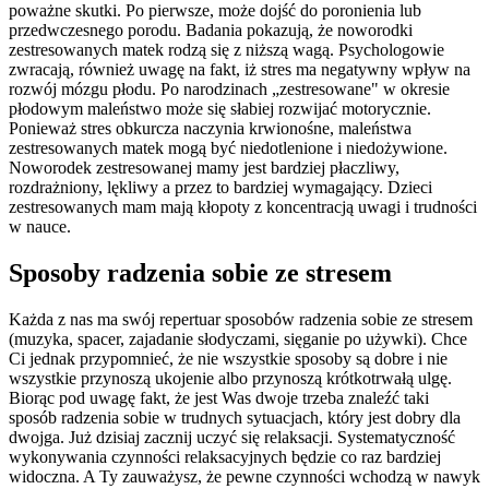
poważne skutki. Po pierwsze, może dojść do poronienia lub
przedwczesnego porodu. Badania pokazują, że noworodki
zestresowanych matek rodzą się z niższą wagą. Psychologowie
zwracają, również uwagę na fakt, iż stres ma negatywny wpływ na
rozwój mózgu płodu. Po narodzinach „zestresowane" w okresie
płodowym maleństwo może się słabiej rozwijać motorycznie.
Ponieważ stres obkurcza naczynia krwionośne, maleństwa
zestresowanych matek mogą być niedotlenione i niedożywione.
Noworodek zestresowanej mamy jest bardziej płaczliwy,
rozdrażniony, lękliwy a przez to bardziej wymagający. Dzieci
zestresowanych mam mają kłopoty z koncentracją uwagi i trudności
w nauce.
Sposoby radzenia sobie ze stresem
Każda z nas ma swój repertuar sposobów radzenia sobie ze stresem
(muzyka, spacer, zajadanie słodyczami, sięganie po używki). Chce
Ci jednak przypomnieć, że nie wszystkie sposoby są dobre i nie
wszystkie przynoszą ukojenie albo przynoszą krótkotrwałą ulgę.
Biorąc pod uwagę fakt, że jest Was dwoje trzeba znaleźć taki
sposób radzenia sobie w trudnych sytuacjach, który jest dobry dla
dwojga. Już dzisiaj zacznij uczyć się relaksacji. Systematyczność
wykonywania czynności relaksacyjnych będzie co raz bardziej
widoczna. A Ty zauważysz, że pewne czynności wchodzą w nawyk