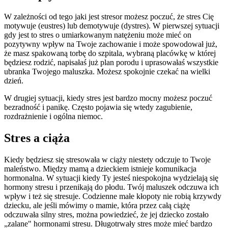
W zależności od tego jaki jest stresor możesz poczuć, że stres Cię
motywuje (eustres) lub demotywuje (dystres). W pierwszej sytuacji
gdy jest to stres o umiarkowanym natężeniu może mieć on
pozytywny wpływ na Twoje zachowanie i może spowodował już,
że masz spakowaną torbę do szpitala, wybraną placówkę w której
będziesz rodzić, napisałaś już plan porodu i uprasowałaś wszystkie
ubranka Twojego maluszka. Możesz spokojnie czekać na wielki
dzień.
W drugiej sytuacji, kiedy stres jest bardzo mocny możesz poczuć
bezradność i panikę. Często pojawia się wtedy zagubienie,
rozdrażnienie i ogólna niemoc.
Stres a ciąża
Kiedy będziesz się stresowała w ciąży niestety odczuje to Twoje
maleństwo. Między mamą a dzieckiem istnieje komunikacja
hormonalna. W sytuacji kiedy Ty jesteś niespokojna wydzielają się
hormony stresu i przenikają do płodu. Twój maluszek odczuwa ich
wpływ i też się stresuje. Codzienne małe kłopoty nie robią krzywdy
dziecku, ale jeśli mówimy o mamie, która przez całą ciążę
odczuwała silny stres, można powiedzieć, że jej dziecko zostało
„zalane" hormonami stresu. Długotrwały stres może mieć bardzo