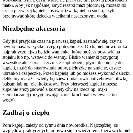
matki. Aby jak najpóźniej zmyć resztki mazi płodowej, możesz do
czasu pierwszej kąpieli stosować tzw. kąpiel na sucho, czyli
przemywać skórę dziecka wacikami nasączonymi wodą.
Niezbędne akcesoria
Gdy już przyjdzie czas na pierwszą kąpiel, zastanów się, czy na
pewno masz wszystko, czego potrzebujesz. Do kąpieli noworodka
najpraktyczniejsza będzie wanienka, którą możesz postawić na
stojaku lub np. wstawić do wanny. Blisko wanienki przygotuj
wszystkie akcesoria – ręcznik z kapturkiem, płyn lub emulsję do
kąpieli, maść do smarowania pupy, pieluszkę na zmianę, czyste
ubranko i czapeczkę. Przed kąpielą lub po możesz wykonać dziecku
delikatny masaż – wtedy będziesz dodatkowo potrzebować oliwkę,
balsam lub np. olej kokosowy. Przy pierwszej kąpieli możesz
zupełnie zrezygnować z kosmetyków na rzecz np. mąki
ziemniaczanej (przygotowując z niej krochmal i wlewając do
wody).
Zadbaj o ciepło
Pora kąpięli zależy od rytmu dnia noworodka. Najczęściej, ze
względów praktycznych, odbywa się to wieczorem. Pierwszą kąpiel