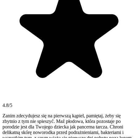
4.8/5
Zanim zdecydujesz się na pierwszą kąpiel, pamiętaj, żeby się
zbytnio z tym nie spieszyć. Maź płodowa, która pozostaje po
porodzie jest dla Twojego dziecka jak pancerna tarcza. Chroni
delikatną skórę noworodka przed podrażnieniami, bakteriami i
wszystkim tym, z czym wiążą się pierwsze dni pobytu poza łonem