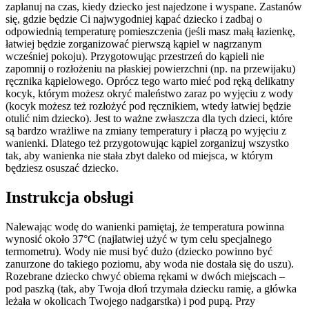
zaplanuj na czas, kiedy dziecko jest najedzone i wyspane. Zastanów
się, gdzie będzie Ci najwygodniej kąpać dziecko i zadbaj o
odpowiednią temperaturę pomieszczenia (jeśli masz małą łazienkę,
łatwiej będzie zorganizować pierwszą kąpiel w nagrzanym
wcześniej pokoju). Przygotowując przestrzeń do kąpieli nie
zapomnij o rozłożeniu na płaskiej powierzchni (np. na przewijaku)
ręcznika kąpielowego. Oprócz tego warto mieć pod ręką delikatny
kocyk, którym możesz okryć maleństwo zaraz po wyjęciu z wody
(kocyk możesz też rozłożyć pod ręcznikiem, wtedy łatwiej będzie
otulić nim dziecko). Jest to ważne zwłaszcza dla tych dzieci, które
są bardzo wrażliwe na zmiany temperatury i płaczą po wyjęciu z
wanienki. Dlatego też przygotowując kąpiel zorganizuj wszystko
tak, aby wanienka nie stała zbyt daleko od miejsca, w którym
będziesz osuszać dziecko.
Instrukcja obsługi
Nalewając wodę do wanienki pamiętaj, że temperatura powinna
wynosić około 37°C (najłatwiej użyć w tym celu specjalnego
termometru). Wody nie musi być dużo (dziecko powinno być
zanurzone do takiego poziomu, aby woda nie dostała się do uszu).
Rozebrane dziecko chwyć obiema rękami w dwóch miejscach –
pod paszką (tak, aby Twoja dłoń trzymała dziecku ramię, a główka
leżała w okolicach Twojego nadgarstka) i pod pupą. Przy