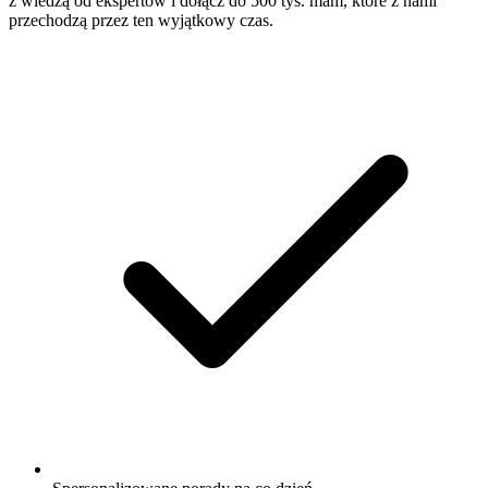
z wiedzą od ekspertów i dołącz do 500 tys. mam, które z nami
przechodzą przez ten wyjątkowy czas.