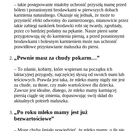
– takie postępowanie miałoby uchronić przyszłą mamę przed
bólem i poranionymi brodawkami w pierwszych dobach
karmienia naturalnego. Okazuje się jednak, że może to
przynieść efekt odwrotny do zamierzonego, mianowicie przez
takie zabiegi naskórek brodawki robi się twardy, zgrubiały,
przez co bardziej podatny na pękanie. Nasze piersi same
przygotowują się do karmienia piersią, a przed poranionymi
brodawkami i bolesnym karmieniem może nas uchronić
prawidłowe przystawianie maluszka do piersi.
„Pewnie masz za chudy pokarm…”
– To zdanie, kobiety, które wspieram na początku ich
laktacyjnej przygody, najczęściej słyszą od swoich mam lub
teściowych. Prawda jest taka, że mleko mamy nigdy nie jest
za chude, za tłuste, czy mało wartościowe dla dziecka.
Zawsze jest idealne, dlatego, że mleko mamy karmiącej
piersią ciągle się zmienia, dopasowując swój skład do
aktualnych potrzeb maluszka.
„Po roku mleko mamy jest już
bezwartościowe”
– Mogę chyba śmiało powiedzieć, że mleko mamy, o ile nie