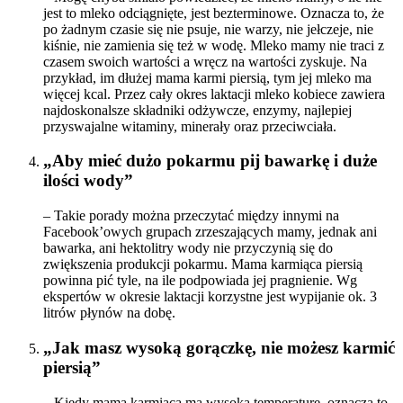
jest to mleko odciągnięte, jest bezterminowe. Oznacza to, że
po żadnym czasie się nie psuje, nie warzy, nie jełczeje, nie
kiśnie, nie zamienia się też w wodę. Mleko mamy nie traci z
czasem swoich wartości a wręcz na wartości zyskuje. Na
przykład, im dłużej mama karmi piersią, tym jej mleko ma
więcej kcal. Przez cały okres laktacji mleko kobiece zawiera
najdoskonalsze składniki odżywcze, enzymy, najlepiej
przyswajalne witaminy, minerały oraz przeciwciała.
„Aby mieć dużo pokarmu pij bawarkę i duże
ilości wody”
– Takie porady można przeczytać między innymi na
Facebook’owych grupach zrzeszających mamy, jednak ani
bawarka, ani hektolitry wody nie przyczynią się do
zwiększenia produkcji pokarmu. Mama karmiąca piersią
powinna pić tyle, na ile podpowiada jej pragnienie. Wg
ekspertów w okresie laktacji korzystne jest wypijanie ok. 3
litrów płynów na dobę.
„Jak masz wysoką gorączkę, nie możesz karmić
piersią”
– Kiedy mama karmiąca ma wysoką temperaturę, oznacza to