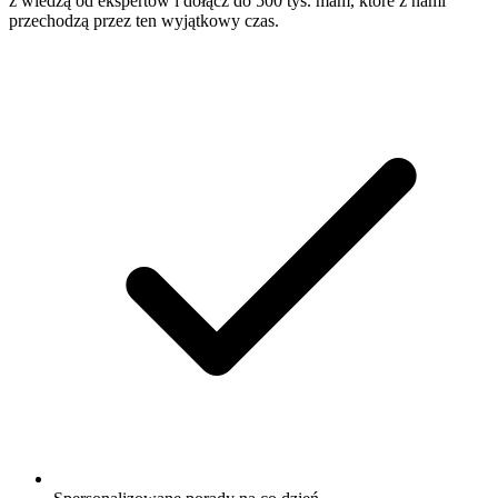
z wiedzą od ekspertów i dołącz do 500 tys. mam, które z nami
przechodzą przez ten wyjątkowy czas.