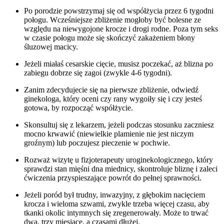
Po porodzie powstrzymaj się od współżycia przez 6 tygodni
połogu. Wcześniejsze zbliżenie mogłoby być bolesne ze
względu na niewygojone krocze i drogi rodne. Poza tym seks
w czasie połogu może się skończyć zakażeniem błony
śluzowej macicy.
Jeżeli miałaś cesarskie cięcie, musisz poczekać, aż blizna po
zabiegu dobrze się zagoi (zwykle 4-6 tygodni).
Zanim zdecydujecie się na pierwsze zbliżenie, odwiedź
ginekologa, który oceni czy rany wygoiły się i czy jesteś
gotowa, by rozpocząć współżycie.
Skonsultuj się z lekarzem, jeżeli podczas stosunku zaczniesz
mocno krwawić (niewielkie plamienie nie jest niczym
groźnym) lub poczujesz pieczenie w pochwie.
Rozważ wizytę u fizjoterapeuty uroginekologicznego, który
sprawdzi stan mięśni dna miednicy, skontroluje bliznę i zaleci
ćwiczenia przyspieszające powrót do pełnej sprawności.
Jeżeli poród był trudny, inwazyjny, z głębokim nacięciem
krocza i wieloma szwami, zwykle trzeba więcej czasu, aby
tkanki okolic intymnych się zregenerowały. Może to trwać
dwa, trzy miesiące, a czasami dłużej.