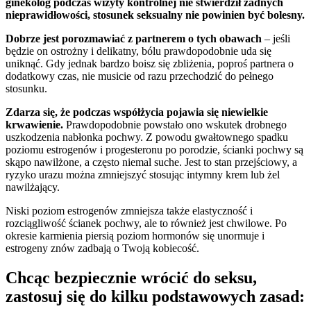
ginekolog podczas wizyty kontrolnej nie stwierdził żadnych
nieprawidłowości, stosunek seksualny nie powinien być bolesny.
Dobrze jest porozmawiać z partnerem o tych obawach
– jeśli
będzie on ostrożny i delikatny, bólu prawdopodobnie uda się
uniknąć. Gdy jednak bardzo boisz się zbliżenia, poproś partnera o
dodatkowy czas, nie musicie od razu przechodzić do pełnego
stosunku.
Zdarza się, że podczas współżycia pojawia się niewielkie
krwawienie.
Prawdopodobnie powstało ono wskutek drobnego
uszkodzenia nabłonka pochwy. Z powodu gwałtownego spadku
poziomu estrogenów i progesteronu po porodzie, ścianki pochwy są
skąpo nawilżone, a często niemal suche. Jest to stan przejściowy, a
ryzyko urazu można zmniejszyć stosując intymny krem lub żel
nawilżający.
Niski poziom estrogenów zmniejsza także elastyczność i
rozciągliwość ścianek pochwy, ale to również jest chwilowe. Po
okresie karmienia piersią poziom hormonów się unormuje i
estrogeny znów zadbają o Twoją kobiecość.
Chcąc bezpiecznie wrócić do seksu,
zastosuj się do kilku podstawowych zasad: